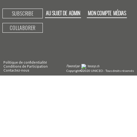
AU SUJET DE
ADMIN
MON COMPTE
MÉDIAS
SUBSCRIBE
COLLABORER
Politique de confidentialité
Powered par:
hexasys.ch
Conditions de Participation
Contactez-nous
Copyright©2020 UNICEO - Tous droits réservés