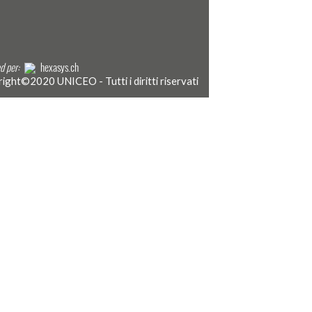
d per:
hexasys.ch
ight©2020 UNICEO - Tutti i diritti riservati