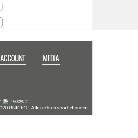
 ACCOUNT
MEDIA
:
hexasys.ch
20 UNICEO - Alle rechten voorbehouden