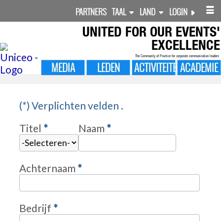
PARTNERS
TAAL
LAND
LOGIN
UNITED FOR
OUR EVENTS'
EXCELLENCE
The Community of Practice for corporate communication leaders
MEDIA
LEDEN
ACTIVITEITEN
ACADEMIE
(*) Verplichten velden .
Naam
*
Titel
*
Achternaam
*
Bedrijf
*