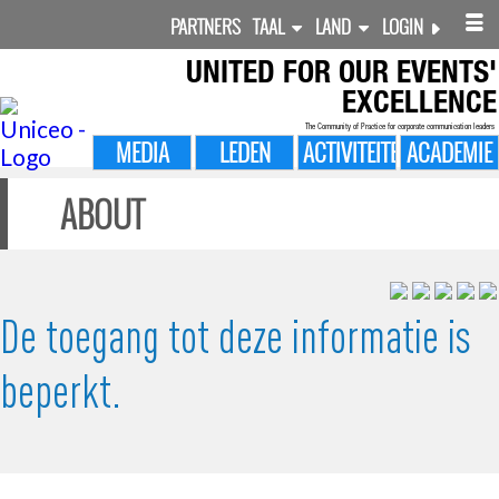
PARTNERS
TAAL
LAND
LOGIN
UNITED FOR
OUR EVENTS'
EXCELLENCE
The Community of Practice for corporate communication leaders
MEDIA
LEDEN
ACTIVITEITEN
ACADEMIE
ABOUT
De toegang tot deze informatie is
beperkt.