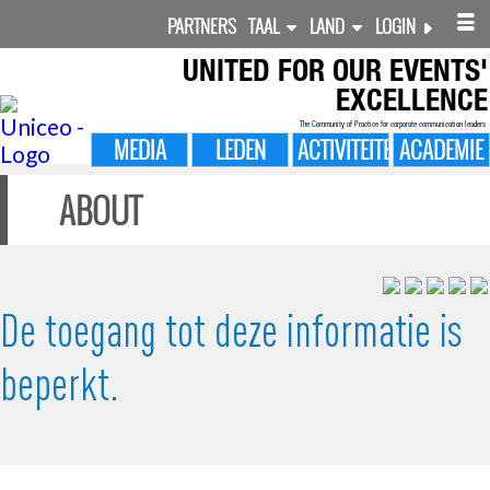
PARTNERS
TAAL
LAND
LOGIN
UNITED FOR
OUR EVENTS'
EXCELLENCE
The Community of Practice for corporate communication leaders
MEDIA
LEDEN
ACTIVITEITEN
ACADEMIE
ABOUT
De toegang tot deze informatie is
beperkt.