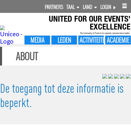
PARTNERS
TAAL
LAND
LOGIN
UNITED FOR
OUR EVENTS'
EXCELLENCE
The Community of Practice for corporate communication leaders
MEDIA
LEDEN
ACTIVITEITEN
ACADEMIE
ABOUT
De toegang tot deze informatie is
beperkt.