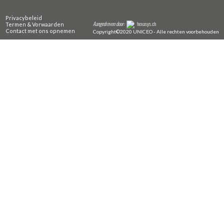
Privacybeleid
Aangedreven door:
hexasys.ch
Termen & Vorwaarden
Contact met ons opnemen
Copyright©2020 UNICEO - Alle rechten voorbehouden