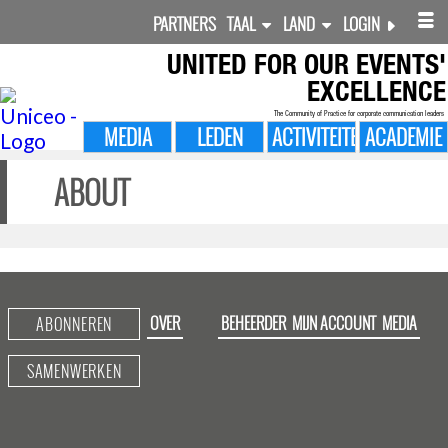
PARTNERS
TAAL
LAND
LOGIN
UNITED FOR
OUR EVENTS'
EXCELLENCE
The Community of Practice for corporate communication leaders
MEDIA
LEDEN
ACTIVITEITEN
ACADEMIE
ABOUT
OVER
BEHEERDER
MIJN ACCOUNT
MEDIA
ABONNEREN
SAMENWERKEN