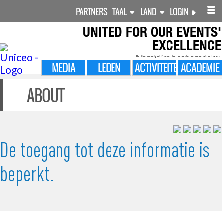
PARTNERS
TAAL
LAND
LOGIN
UNITED FOR
OUR EVENTS'
EXCELLENCE
The Community of Practice for corporate communication leaders
MEDIA
LEDEN
ACTIVITEITEN
ACADEMIE
ABOUT
De toegang tot deze informatie is
beperkt.