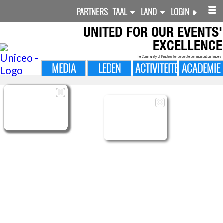
PARTNERS
TAAL
LAND
LOGIN
UNITED FOR
OUR EVENTS'
EXCELLENCE
The Community of Practice for corporate communication leaders
MEDIA
LEDEN
ACTIVITEITEN
ACADEMIE

MANAGED
LEDEN
MANAGED
SHARED
MIJN SURVEYS
EVENEMENTEN
FOLLOW-UP
CMS LAYOUTS
CONTENTS
CONTENTS
BEHEERDER
PROFIEL