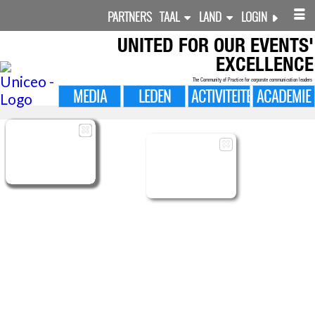
PARTNERS
TAAL
LAND
LOGIN
UNITED FOR
OUR EVENTS'
EXCELLENCE
The Community of Practice for corporate communication leaders
MEDIA
LEDEN
ACTIVITEITEN
ACADEMIE

MANAGED
LEDEN
MANAGED
SHARED
MIJN SURVEYS
EVENEMENTEN
FOLLOW-UP
CMS LAYOUTS
CONTENTS
CONTENTS
BEHEERDER
PROFIEL